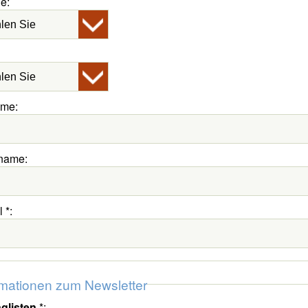
e:
ame:
name:
l
*
:
rmationen zum Newsletter
nglisten
*
: