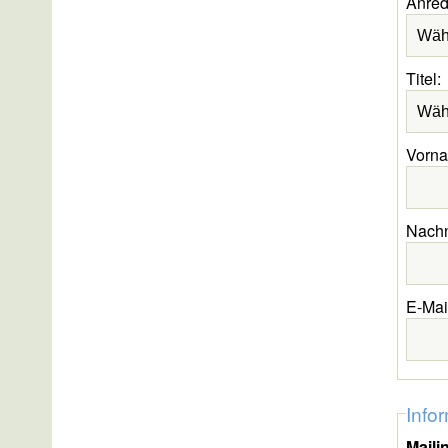
Anred
Titel:
Vorn
Nach
E-Mai
Info
Maili