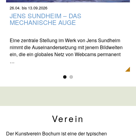
26.04. bis 13.09.2026
1
JENS SUNDHEIM – DAS
MECHANISCHE AUGE
B
Eine zentrale Stellung im Werk von Jens Sundheim
nimmt die Auseinandersetzung mit jenem Bildwelten
b
1
ein, die ein globales Netz von Webcams permanent
…
2
Verein
Der Kunstverein Bochum ist eine der typischen